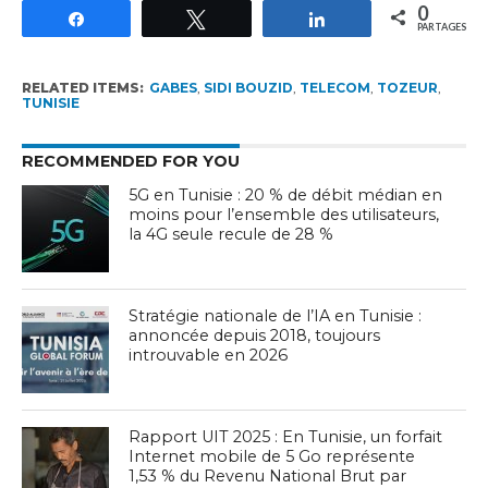
0
Partagez
Tweetez
Partagez
PARTAGES
RELATED ITEMS:
GABES
,
SIDI BOUZID
,
TELECOM
,
TOZEUR
,
TUNISIE
RECOMMENDED FOR YOU
5G en Tunisie : 20 % de débit médian en
moins pour l’ensemble des utilisateurs,
la 4G seule recule de 28 %
Stratégie nationale de l’IA en Tunisie :
annoncée depuis 2018, toujours
introuvable en 2026
Rapport UIT 2025 : En Tunisie, un forfait
Internet mobile de 5 Go représente
1,53 % du Revenu National Brut par