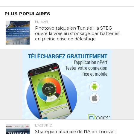
PLUS POPULAIRES
EN BREF
Photovoltaïque en Tunisie : la STEG
ouvre la voie au stockage par batteries,
en pleine crise de délestage
L'ACTUTHD
Stratégie nationale de l’IA en Tunisie :