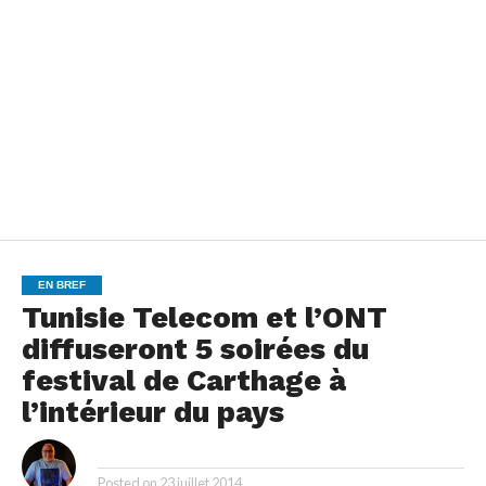
EN BREF
Tunisie Telecom et l’ONT
diffuseront 5 soirées du
festival de Carthage à
l’intérieur du pays
By
Posted on
23 juillet 2014