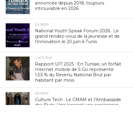
annoncée depuis 2018, toujours
introuvable en 2026
EN BREF
National Youth Speak Forum 2026 : Le
grand rendez-vous de la jeunesse et de
l’innovation le 20 juin à Tunis
L'ACTUTHD
Rapport UIT 2025 : En Tunisie, un forfait
Internet mobile de 5 Go représente
1,53 % du Revenu National Brut par
habitant par mois
EN BREF
Culture Tech : Le CMAM et l’Ambassade
des États-Unis lancent une expérience
VR/XR immersive à Ennejma Ezzahra
EN BREF
Zenith Technology, LEADER en Tunisie,