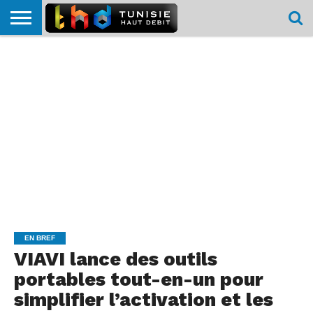
HOME
L’ACTUTHD
EN
PODCASTS
TEST
COMPARATIF
CARTE DE
CONTACT
BREF
DÉBIT
DÉBIT
COUVERTURE
MOBILE
MOBILE
EN BREF
VIAVI lance des outils
portables tout-en-un pour
simplifier l’activation et les