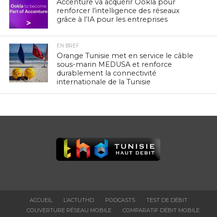
Accenture va acquérir Ookla pour
renforcer l’intelligence des réseaux
grâce à l’IA pour les entreprises
EN BREF
Orange Tunisie met en service le câble
sous-marin MEDUSA et renforce
durablement la connectivité
internationale de la Tunisie
ACCUEIL
L’ACTUTHD
PODCASTS
TEST DE DÉBIT
COUVERTURE RÉSEAU MOBILE
COMPARATIF DÉBIT MOBILE