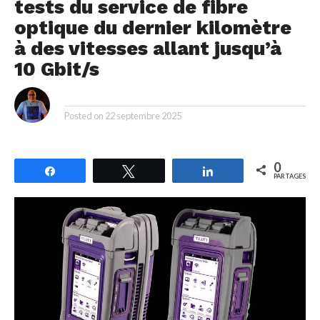
tests du service de fibre
optique du dernier kilomètre
à des vitesses allant jusqu’à
10 Gbit/s
By
Posted on
22 septembre 2025
0
Partagez
Tweetez
Partagez
PARTAGES