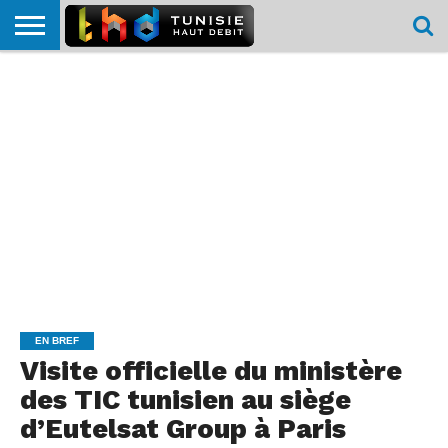
HOME
L’ACTUTHD
EN
PODCASTS
TEST
COMPARATIF
CARTE DE
CONTACT
BREF
DÉBIT
DÉBIT
COUVERTURE
MOBILE
MOBILE
EN BREF
Visite officielle du ministère
des TIC tunisien au siège
d’Eutelsat Group à Paris