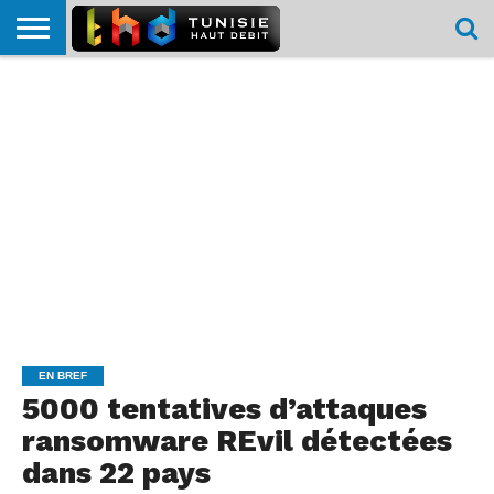
HOME
L’ACTUTHD
EN
PODCASTS
TEST
COMPARATIF
CARTE DE
CONTACT
BREF
DÉBIT
DÉBIT
COUVERTURE
MOBILE
MOBILE
EN BREF
5000 tentatives d’attaques
ransomware REvil détectées
dans 22 pays