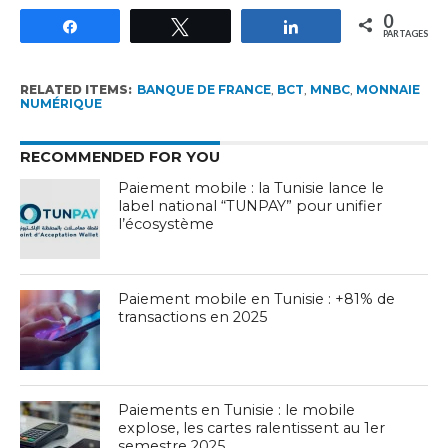
0
Partagez
Tweetez
Partagez
PARTAGES
RELATED ITEMS:
BANQUE DE FRANCE
,
BCT
,
MNBC
,
MONNAIE
NUMÉRIQUE
RECOMMENDED FOR YOU
Paiement mobile : la Tunisie lance le
label national “TUNPAY” pour unifier
l’écosystème
Paiement mobile en Tunisie : +81% de
transactions en 2025
Paiements en Tunisie : le mobile
explose, les cartes ralentissent au 1er
semestre 2025