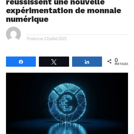
réussissent une nouvelle
expérimentation de monnaie
numérique
By
Posted on
13 juillet 2021
0
Partagez
Tweetez
Partagez
PARTAGES