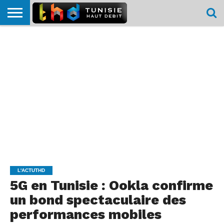
HOME
L’ACTUTHD
EN
PODCASTS
TEST
COMPARATIF
CARTE DE
CONTACT
BREF
DÉBIT
DÉBIT
COUVERTURE
MOBILE
MOBILE
L'ACTUTHD
5G en Tunisie : Ookla confirme
un bond spectaculaire des
performances mobiles