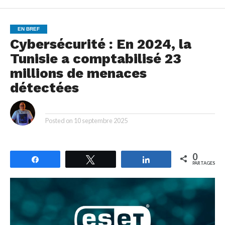
EN BREF
Cybersécurité : En 2024, la
Tunisie a comptabilisé 23
millions de menaces
détectées
By
Posted on
10 septembre 2025
0
Partagez
Tweetez
Partagez
PARTAGES