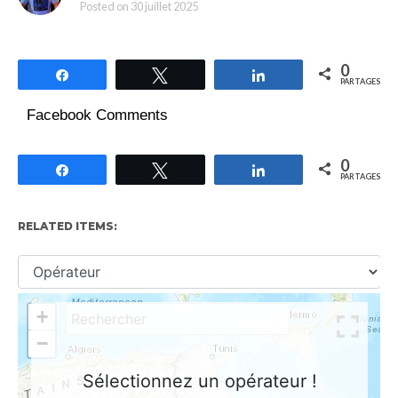
Posted on
30 juillet 2025
0
Partagez
Tweetez
Partagez
PARTAGES
Facebook Comments
0
Partagez
Tweetez
Partagez
PARTAGES
RELATED ITEMS: