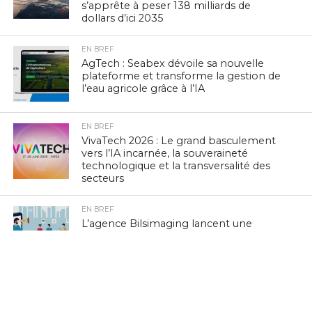
s’apprête à peser 138 milliards de
dollars d’ici 2035
EN BREF
AgTech : Seabex dévoile sa nouvelle
plateforme et transforme la gestion de
l’eau agricole grâce à l’IA
EN BREF
VivaTech 2026 : Le grand basculement
vers l’IA incarnée, la souveraineté
technologique et la transversalité des
secteurs
EN BREF
L’agence Bilsimaging lancent une
enquête sur les outils IA et
l’automatisation en Tunisie
L'ACTUTHD
Ookla publie un rapport qui redéfinit ce