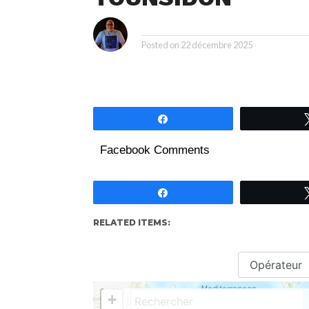
i
By
Posted on
22 décembre 2025
Partagez
Facebook Comments
Partagez
RELATED ITEMS: