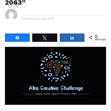
2063”
By
Posted on
20 août 2019
0
Partagez
Tweetez
Partagez
PARTAGES