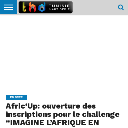
HOME
L’ACTUTHD
EN
PODCASTS
TEST
COMPARATIF
CARTE DE
CONTACT
BREF
DÉBIT
DÉBIT
COUVERTURE
MOBILE
MOBILE
EN BREF
Afric’Up: ouverture des
inscriptions pour le challenge
“IMAGINE L’AFRIQUE EN