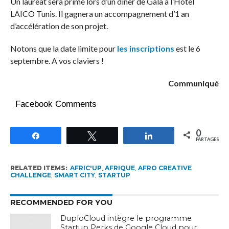
Un lauréat sera primé lors d’un dîner de Gala à l’Hôtel
LAICO Tunis. Il gagnera un accompagnement d’1 an
d’accélération de son projet.
Notons que la date limite pour
les inscriptions
est le 6
septembre. A vos claviers !
Communiqué
Facebook Comments
0
Partagez
Tweetez
Partagez
PARTAGES
RELATED ITEMS:
AFRIC'UP
,
AFRIQUE
,
AFRO CREATIVE
CHALLENGE
,
SMART CITY
,
STARTUP
RECOMMENDED FOR YOU
DuploCloud intègre le programme
Startup Perks de Google Cloud pour