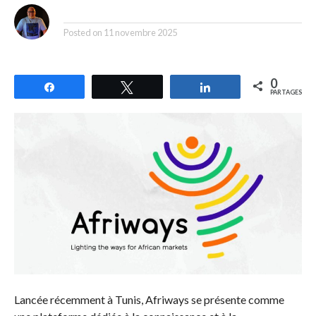
By
Posted on
11 novembre 2025
0
Partagez
Tweetez
Partagez
PARTAGES
Lancée récemment à Tunis, Afriways se présente comme