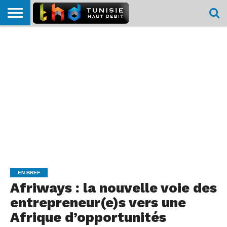
HOME
L’ACTUTHD
EN
PODCASTS
TEST
COMPARATIF
CARTE DE
CONTACT
BREF
DÉBIT
DÉBIT
COUVERTURE
MOBILE
MOBILE
EN BREF
Afriways : la nouvelle voie des
entrepreneur(e)s vers une
Afrique d’opportunités