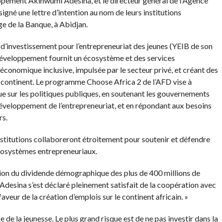
ppement Akinwumi Adesina, et le directeur général de l’Agence
gné une lettre d’intention au nom de leurs institutions
ège de la Banque, à Abidjan.
e d’investissement pour l’entrepreneuriat des jeunes (YEIB de son
développement fournit un écosystème et des services
conomique inclusive, impulsée par le secteur privé, et créant des
 continent. Le programme Choose Africa 2 de l’AFD vise à
ue sur les politiques publiques, en soutenant les gouvernements
éveloppement de l’entrepreneuriat, et en répondant aux besoins
rs.
 institutions collaboreront étroitement pour soutenir et défendre
écosystèmes entrepreneuriaux.
tion du dividende démographique des plus de 400 millions de
desina s’est déclaré pleinement satisfait de la coopération avec
eur de la création d’emplois sur le continent africain. »
 de la jeunesse. Le plus grand risque est de ne pas investir dans la