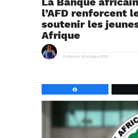
La Banque africai
l’AFD renforcent l
soutenir les jeune
Afrique
i
By
Posted on
14 octobre 2024
Partagez