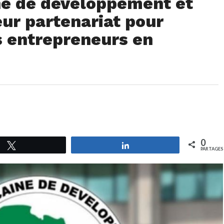
ne de développement et
eur partenariat pour
s entrepreneurs en
0
Tweetez
Partagez
PARTAGES