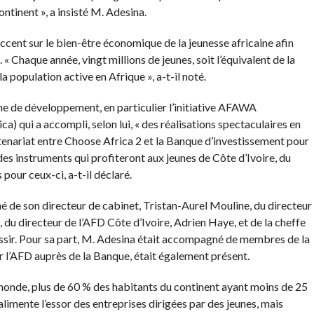
continent », a insisté M. Adesina.
accent sur le bien-être économique de la jeunesse africaine afin
« Chaque année, vingt millions de jeunes, soit l’équivalent de la
a population active en Afrique », a-t-il noté.
ine de développement, en particulier l’initiative AFAWA
) qui a accompli, selon lui, « des réalisations spectaculaires en
tenariat entre Choose Africa 2 et la Banque d’investissement pour
des instruments qui profiteront aux jeunes de Côte d’Ivoire, du
pour ceux-ci, a-t-il déclaré.
é de son directeur de cabinet, Tristan-Aurel Mouline, du directeur
 du directeur de l’AFD Côte d’Ivoire, Adrien Haye, et de la cheffe
ssir. Pour sa part, M. Adesina était accompagné de membres de la
 l’AFD auprès de la Banque, était également présent.
u monde, plus de 60 % des habitants du continent ayant moins de 25
imente l’essor des entreprises dirigées par des jeunes, mais