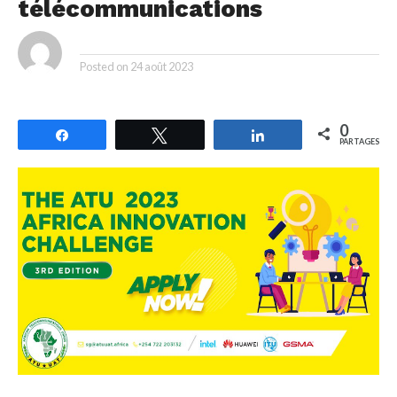
télécommunications
By
Posted on
24 août 2023
0
Partagez
Tweetez
Partagez
PARTAGES