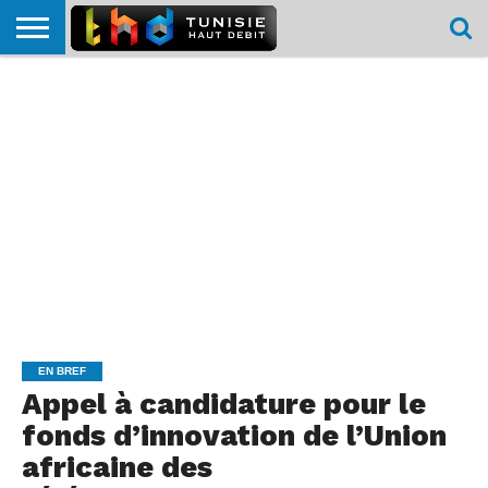
HOME
L’ACTUTHD
EN
PODCASTS
TEST
COMPARATIF
CARTE DE
CONTACT
BREF
DÉBIT
DÉBIT
COUVERTURE
MOBILE
MOBILE
EN BREF
Appel à candidature pour le
fonds d’innovation de l’Union
africaine des