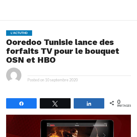
L'ACTUTHD
Ooredoo Tunisie lance des
forfaits TV pour le bouquet
OSN et HBO
By
Posted on
10 septembre 2020
0
Partagez
Tweetez
Partagez
PARTAGES