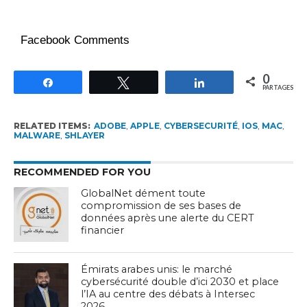
Facebook Comments
0
Partagez
Tweetez
Partagez
PARTAGES
RELATED ITEMS:
ADOBE
,
APPLE
,
CYBERSECURITÉ
,
IOS
,
MAC
,
MALWARE
,
SHLAYER
RECOMMENDED FOR YOU
GlobalNet dément toute
compromission de ses bases de
données après une alerte du CERT
financier
Émirats arabes unis: le marché
cybersécurité double d’ici 2030 et place
l’IA au centre des débats à Intersec
2026