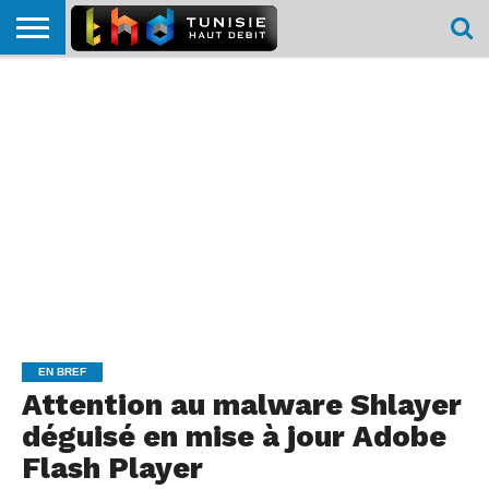
HOME
L’ACTUTHD
EN
PODCASTS
TEST
COMPARATIF
CARTE DE
CONTACT
BREF
DÉBIT
DÉBIT
COUVERTURE
MOBILE
MOBILE
EN BREF
Attention au malware Shlayer
déguisé en mise à jour Adobe
Flash Player