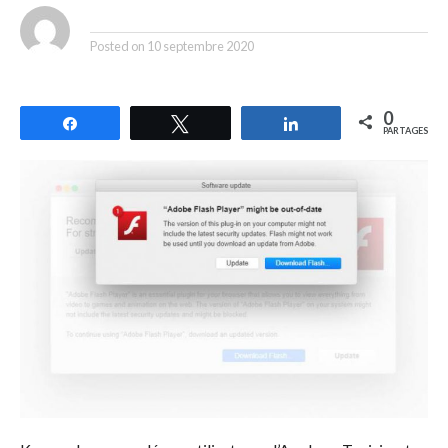
By
Posted on
10 septembre 2020
0
Partagez
Tweetez
Partagez
PARTAGES