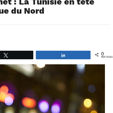
et : La Tunisie en tête
que du Nord
0
Tweetez
Partagez
PARTAGES