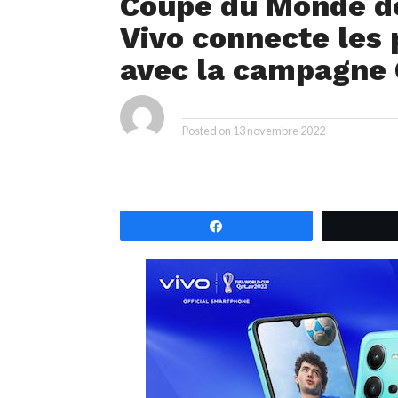
Coupe du Monde de
Vivo connecte les 
avec la campagne 
ya
By
Posted on
13 novembre 2022
Partagez