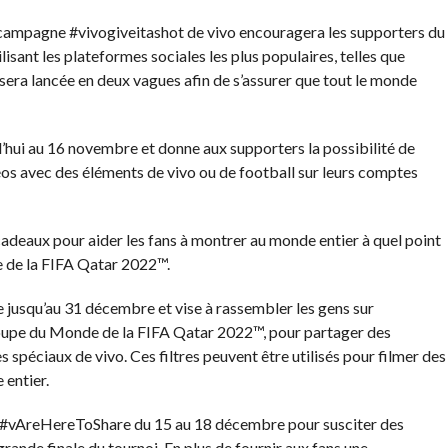
a campagne #vivogiveitashot de vivo encouragera les supporters du
lisant les plateformes sociales les plus populaires, telles que
ra lancée en deux vagues afin de s’assurer que tout le monde
’hui au 16 novembre et donne aux supporters la possibilité de
éos avec des éléments de vivo ou de football sur leurs comptes
 cadeaux pour aider les fans à montrer au monde entier à quel point
e de la FIFA Qatar 2022™.
jusqu’au 31 décembre et vise à rassembler les gens sur
upe du Monde de la FIFA Qatar 2022™, pour partager des
 spéciaux de vivo. Ces filtres peuvent être utilisés pour filmer des
entier.
e #vAreHereToShare du 15 au 18 décembre pour susciter des
rande finale du tournoi. En plus de fournir aux fans une