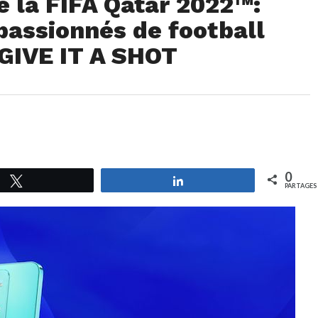
 la FIFA Qatar 2022™:
passionnés de football
GIVE IT A SHOT
0
Tweetez
Partagez
PARTAGES