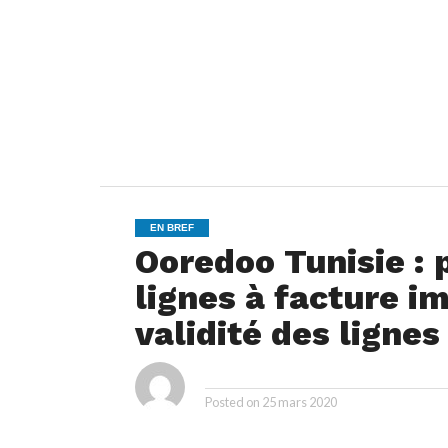
EN BREF
Ooredoo Tunisie : 
lignes à facture i
validité des ligne
ya
By
Posted on
25 mars 2020