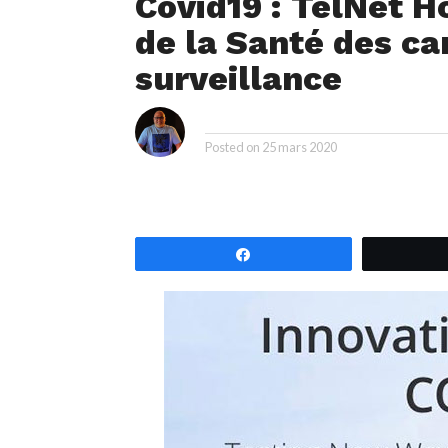
Covid19 : TelNet H
de la Santé des ca
surveillance
i
By
Posted on
25 mars 2020
Partagez