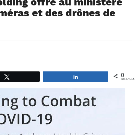
olding offre au ministère
méras et des drônes de
0
Tweetez
Partagez
PARTAGES