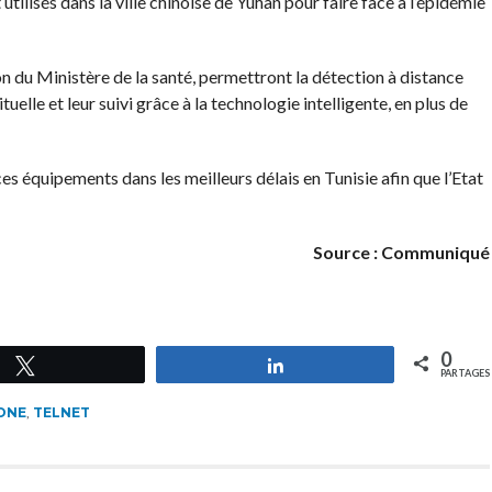
ilisés dans la ville chinoise de Yuhan pour faire face à l’épidémie
on du Ministère de la santé, permettront la détection à distance
elle et leur suivi grâce à la technologie intelligente, en plus de
 équipements dans les meilleurs délais en Tunisie afin que l’Etat
Source : Communiqué
0
Tweetez
Partagez
PARTAGES
ONE
,
TELNET