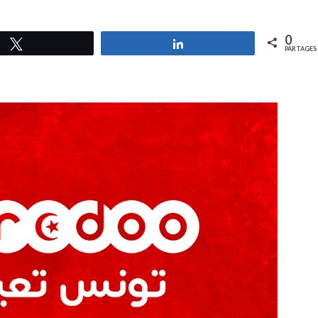
0
Tweetez
Partagez
PARTAGES