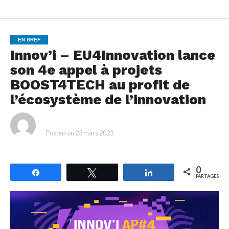
EN BREF
Innov’i – EU4Innovation lance
son 4e appel à projets
BOOST4TECH au profit de
l’écosystème de l’innovation
By
Posted on
23 mars 2023
0
Partagez
Tweetez
Partagez
PARTAGES