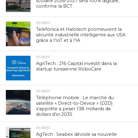
scolaire 2026-2027 sera 100% digitale,
confirme la BCT
EN BREF
Telefónica et Halotech promeuvent la
sécurité industrielle intelligente aux USA
grâce à l’IoT et à l’IA
EN BREF
AgriTech : 216 Capital investit dans la
startup tunisienne RoboCare
EN BREF
Téléphonie mobile : Le marché du
satellite « Direct-to-Device » (D2D)
s’apprête à peser 138 milliards de
dollars d’ici 2035
EN BREF
AgTech : Seabex dévoile sa nouvelle