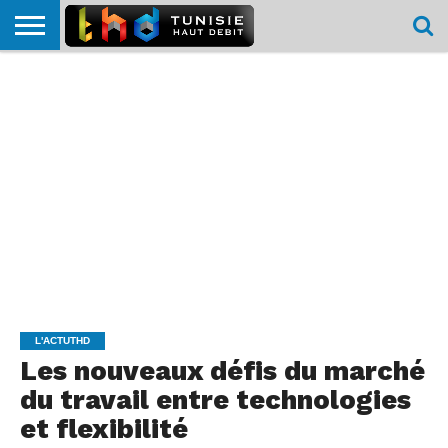
HOME
L’ACTUTHD
EN
PODCASTS
TEST
COMPARATIF
CARTE DE
CONTACT
BREF
DÉBIT
DÉBIT
COUVERTURE
MOBILE
MOBILE
L'ACTUTHD
Les nouveaux défis du marché
du travail entre technologies
et flexibilité