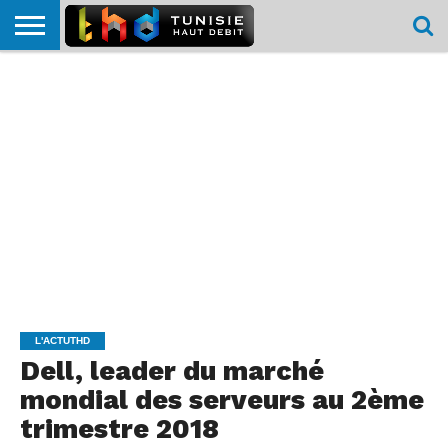
HOME
L’ACTUTHD
EN
PODCASTS
TEST
COMPARATIF
CARTE DE
CONTACT
BREF
DÉBIT
DÉBIT
COUVERTURE
MOBILE
MOBILE
L'ACTUTHD
Dell, leader du marché
mondial des serveurs au 2ème
trimestre 2018