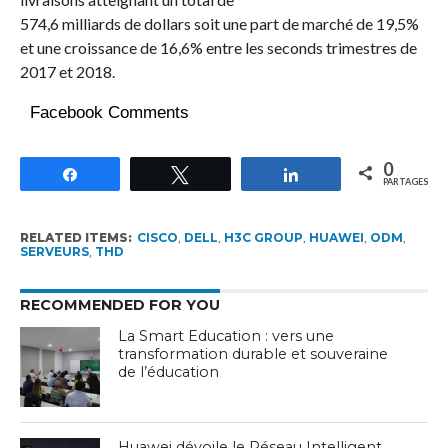
574,6 milliards de dollars soit une part de marché de 19,5%
et une croissance de 16,6% entre les seconds trimestres de
2017 et 2018.
Facebook Comments
0
Partagez
Tweetez
Partagez
PARTAGES
RELATED ITEMS:
CISCO
,
DELL
,
H3C GROUP
,
HUAWEI
,
ODM
,
SERVEURS
,
THD
RECOMMENDED FOR YOU
La Smart Education : vers une
transformation durable et souveraine
de l’éducation
Huawei dévoile le Réseau Intelligent