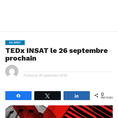
EN BREF
TEDx INSAT le 26 septembre
prochain
By
Posted on
20 septembre 2018
0
Partagez
Tweetez
Partagez
PARTAGES