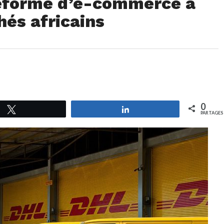
teforme d’e-commerce à
és africains
0
Tweetez
Partagez
PARTAGES