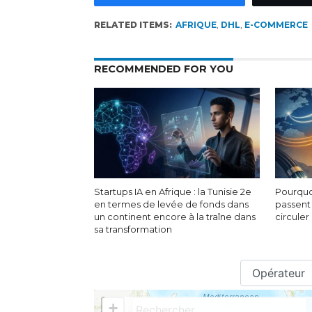
RELATED ITEMS:
AFRIQUE
,
DHL
,
E-COMMERCE
RECOMMENDED FOR YOU
Startups IA en Afrique : la Tunisie 2e
Pourquo
en termes de levée de fonds dans
passent
un continent encore à la traîne dans
circuler
sa transformation