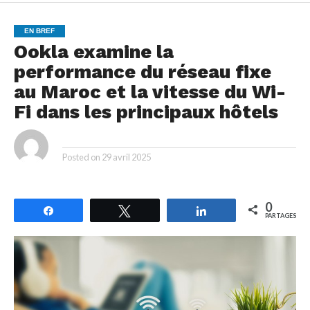
EN BREF
Ookla examine la
performance du réseau fixe
au Maroc et la vitesse du Wi-
Fi dans les principaux hôtels
By
Posted on
29 avril 2025
0
Partagez
Tweetez
Partagez
PARTAGES