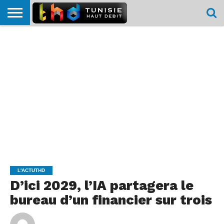
HOME
L’ACTUTHD
EN
PODCASTS
TEST
COMPARATIF
CARTE DE
CONTACT
BREF
DÉBIT
DÉBIT
COUVERTURE
MOBILE
MOBILE
L'ACTUTHD
D’ici 2029, l’IA partagera le
bureau d’un financier sur trois
By