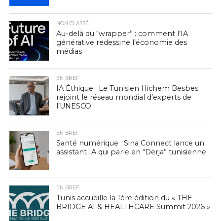
NON CLASSÉ
Au-delà du “wrapper” : comment l’IA
générative redessine l’économie des
médias
EN BREF
IA Éthique : Le Tunisien Hichem Besbes
rejoint le réseau mondial d’experts de
l’UNESCO
EN BREF
Santé numérique : Sina Connect lance un
assistant IA qui parle en “Derja” tunisienne
EN BREF
Tunis accueille la 1ère édition du « THE
BRIDGE AI & HEALTHCARE Summit 2026 »