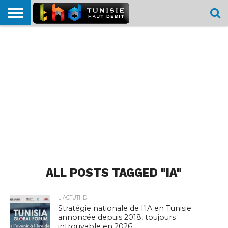
HOME
L’ACTUTHD
EN
PODCASTS
TEST
COMPARATIF
CARTE DE
CONTACT
BREF
DÉBIT
DÉBIT
COUVERTURE
MOBILE
MOBILE
ALL POSTS TAGGED "IA"
L'ACTUTHD
Stratégie nationale de l’IA en Tunisie :
annoncée depuis 2018, toujours
introuvable en 2026