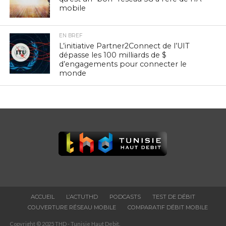
mobile
EN BREF
L’initiative Partner2Connect de l’UIT
dépasse les 100 milliards de $
d’engagements pour connecter le
monde
ACCUEIL
L’ACTUTHD
PODCASTS
TEST DE DÉBIT
COUVERTURE RÉSEAU MOBILE
COMPARATIF DÉBIT MOBILE
Copyright © 2025 THD - Tunisie Haut Debit.