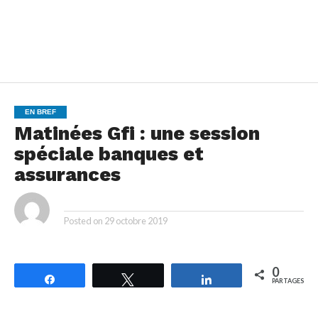
EN BREF
Matinées Gfi : une session
spéciale banques et
assurances
By
Posted on
29 octobre 2019
0
Partagez
Tweetez
Partagez
PARTAGES