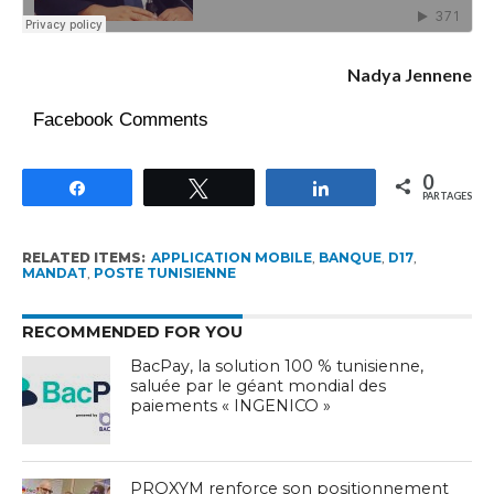
Nadya Jennene
Facebook Comments
0
Partagez
Tweetez
Partagez
PARTAGES
RELATED ITEMS:
APPLICATION MOBILE
,
BANQUE
,
D17
,
MANDAT
,
POSTE TUNISIENNE
RECOMMENDED FOR YOU
BacPay, la solution 100 % tunisienne,
saluée par le géant mondial des
paiements « INGENICO »
PROXYM renforce son positionnement