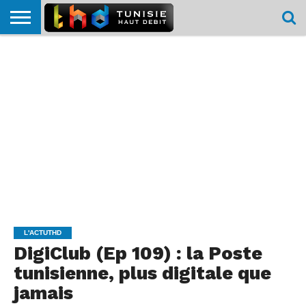
HOME
L’ACTUTHD
EN
PODCASTS
TEST
COMPARATIF
CARTE DE
CONTACT
BREF
DÉBIT
DÉBIT
COUVERTURE
MOBILE
MOBILE
L'ACTUTHD
DigiClub (Ep 109) : la Poste
tunisienne, plus digitale que
jamais