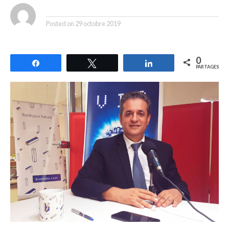
By
Posted on
29 octobre 2019
0
Partagez
Tweetez
Partagez
PARTAGES