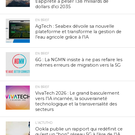
s’apprête à peser 138 milliards de
dollars d’ici 2035
EN BREF
AgTech : Seabex dévoile sa nouvelle
plateforme et transforme la gestion de
l’eau agricole grâce à l’IA
EN BREF
6G : La NGMN insiste à ne pas refaire les
mêmes erreurs de migration vers la 5G
EN BREF
VivaTech 2026 : Le grand basculement
vers l’IA incarnée, la souveraineté
technologique et la transversalité des
secteurs
L'ACTUTHD
Ookla publie un rapport qui redéfinit ce
qu’est un “bon” réseau 5G à l’ère de l’IA