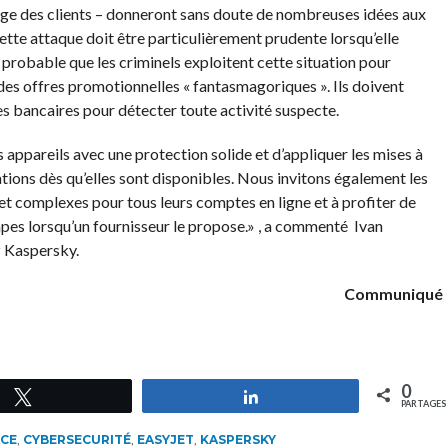
age des clients – donneront sans doute de nombreuses idées aux
tte attaque doit être particulièrement prudente lorsqu’elle
t probable que les criminels exploitent cette situation pour
s offres promotionnelles « fantasmagoriques ». Ils doivent
s bancaires pour détecter toute activité suspecte.
pareils avec une protection solide et d’appliquer les mises à
ations dès qu’elles sont disponibles. Nous invitons également les
 et complexes pour tous leurs comptes en ligne et à profiter de
tapes lorsqu’un fournisseur le propose.» , a commenté Ivan
z Kaspersky.
Communiqué
0
Tweetez
Partagez
PARTAGES
CE
,
CYBERSECURITÉ
,
EASYJET
,
KASPERSKY