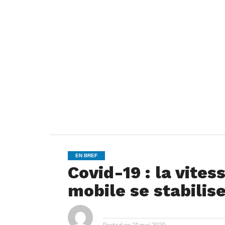
EN BREF
Covid-19 : la vite
mobile se stabilis
ya
By
Posted on
21 mai 2020