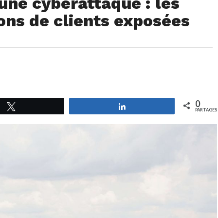
une cyberattaque : les
ons de clients exposées
0
Tweetez
Partagez
PARTAGES