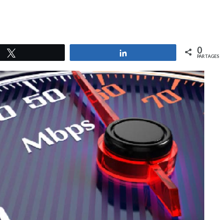
0
Tweetez
Partagez
PARTAGES