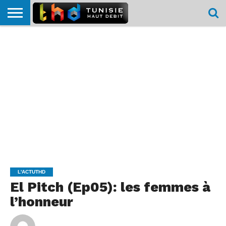
HOME
L’ACTUTHD
EN
PODCASTS
TEST
COMPARATIF
CARTE DE
CONTACT
BREF
DÉBIT
DÉBIT
COUVERTURE
MOBILE
MOBILE
L'ACTUTHD
El Pitch (Ep05): les femmes à
l’honneur
By