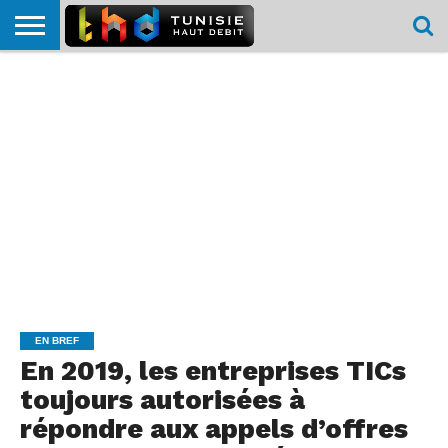
HOME
L’ACTUTHD
EN
PODCASTS
TEST
COMPARATIF
CARTE DE
CONTACT
BREF
DÉBIT
DÉBIT
COUVERTURE
MOBILE
MOBILE
EN BREF
En 2019, les entreprises TICs
toujours autorisées à
répondre aux appels d’offres