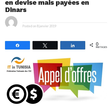
en devise mais payées en
Dinars
By
Posted on
8 janvier 2019
0
Partagez
Tweetez
Partagez
PARTAGES