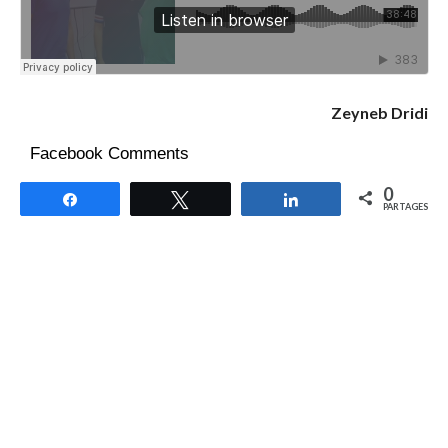
Zeyneb Dridi
Facebook Comments
0
Partagez
Tweetez
Partagez
PARTAGES
RELATED ITEMS:
CHINE
,
STARTUP
,
TECHNOLOGIE
,
TENDANCES 2019
,
THD
,
TUNISIE
RECOMMENDED FOR YOU
DuploCloud intègre le programme
Startup Perks de Google Cloud pour
booster les jeunes pousses de l’IA