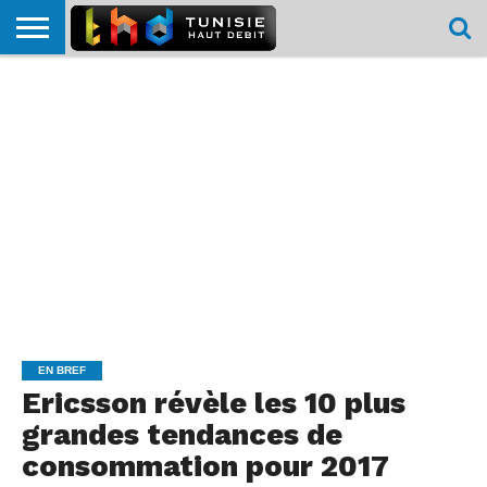
HOME
L’ACTUTHD
EN
PODCASTS
TEST
COMPARATIF
CARTE DE
CONTACT
BREF
DÉBIT
DÉBIT
COUVERTURE
MOBILE
MOBILE
EN BREF
Ericsson révèle les 10 plus
grandes tendances de
consommation pour 2017