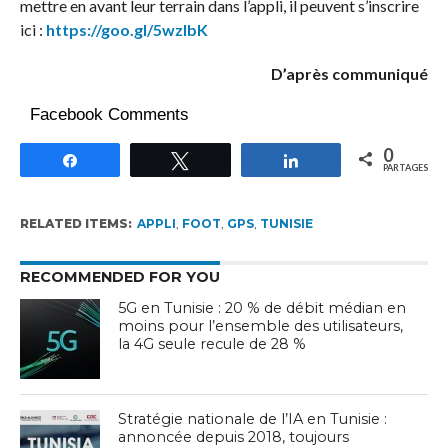
mettre en avant leur terrain dans l’appli, il peuvent s’inscrire
ici :
https://goo.gl/5wzlbK
D’après communiqué
Facebook Comments
0
Partagez
Tweetez
Partagez
PARTAGES
RELATED ITEMS:
APPLI
,
FOOT
,
GPS
,
TUNISIE
RECOMMENDED FOR YOU
5G en Tunisie : 20 % de débit médian en
moins pour l’ensemble des utilisateurs,
la 4G seule recule de 28 %
Stratégie nationale de l’IA en Tunisie :
annoncée depuis 2018, toujours