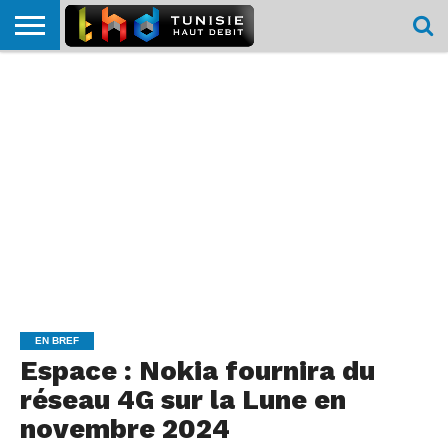
HOME
L’ACTUTHD
EN
PODCASTS
TEST
COMPARATIF
CARTE DE
CONTACT
BREF
DÉBIT
DÉBIT
COUVERTURE
MOBILE
MOBILE
EN BREF
Espace : Nokia fournira du
réseau 4G sur la Lune en
novembre 2024