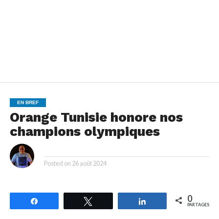
EN BREF
Orange Tunisie honore nos
champions olympiques
By
Posted on
26 août 2024
0
Partagez
Tweetez
Partagez
PARTAGES