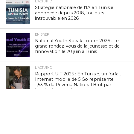
L'ACTUTHD
Stratégie nationale de l’IA en Tunisie :
annoncée depuis 2018, toujours
introuvable en 2026
EN BREF
National Youth Speak Forum 2026 : Le
grand rendez-vous de la jeunesse et de
l’innovation le 20 juin à Tunis
L'ACTUTHD
Rapport UIT 2025 : En Tunisie, un forfait
Internet mobile de 5 Go représente
1,53 % du Revenu National Brut par
habitant par mois
EN BREF
Zenith Technology, LEADER en Tunisie,
présente ses solutions photovoltaïques
au BIG 5 Green Africa 2026