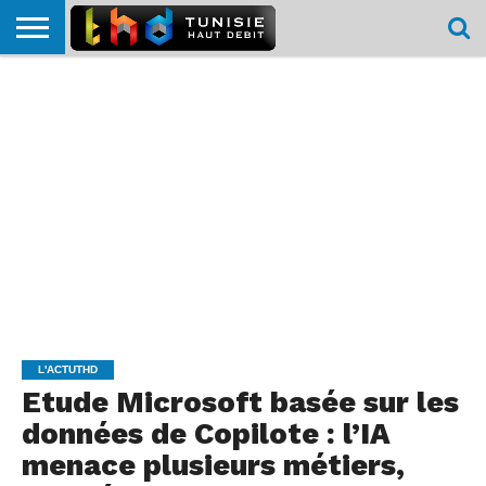
HOME
L’ACTUTHD
EN
PODCASTS
TEST
COMPARATIF
CARTE DE
CONTACT
BREF
DÉBIT
DÉBIT
COUVERTURE
MOBILE
MOBILE
L'ACTUTHD
Etude Microsoft basée sur les
données de Copilote : l’IA
menace plusieurs métiers,