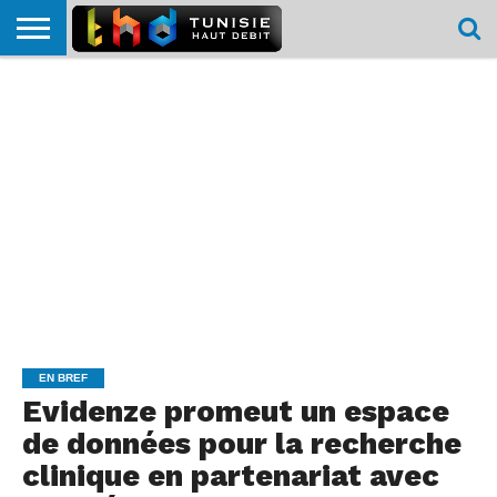
HOME
L’ACTUTHD
EN
PODCASTS
TEST
COMPARATIF
CARTE DE
CONTACT
BREF
DÉBIT
DÉBIT
COUVERTURE
MOBILE
MOBILE
EN BREF
Evidenze promeut un espace
de données pour la recherche
clinique en partenariat avec