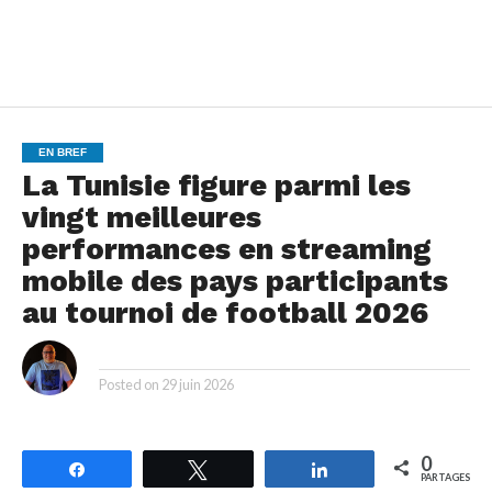
EN BREF
La Tunisie figure parmi les
vingt meilleures
performances en streaming
mobile des pays participants
au tournoi de football 2026
By
Posted on
29 juin 2026
0
Partagez
Tweetez
Partagez
PARTAGES