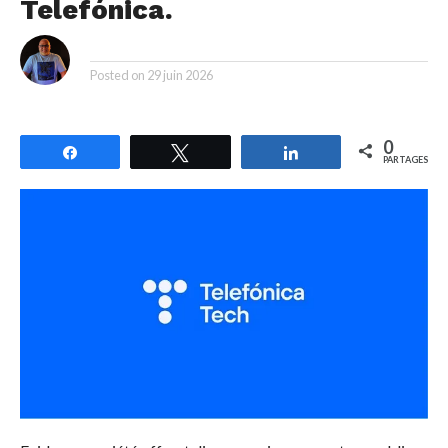
Telefónica.
By
Posted on
29 juin 2026
0
Partagez
Tweetez
Partagez
PARTAGES