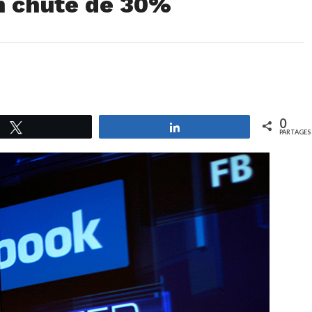
on chute de 30%
0
Tweetez
Partagez
PARTAGES