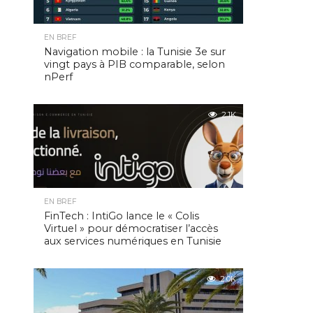
EN BREF
Navigation mobile : la Tunisie 3e sur
vingt pays à PIB comparable, selon
nPerf
2.1K
EN BREF
FinTech : IntiGo lance le « Colis
Virtuel » pour démocratiser l’accès
aux services numériques en Tunisie
2.0K