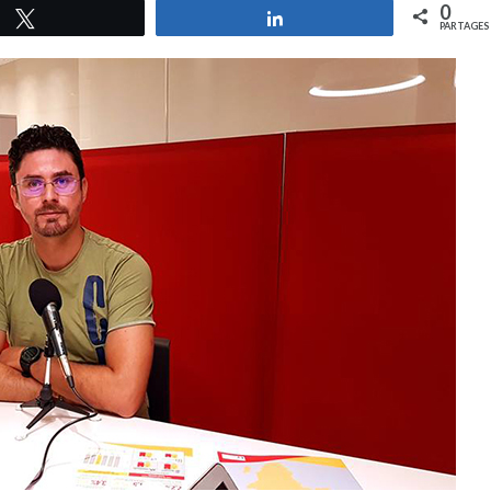
0
Tweetez
Partagez
PARTAGES