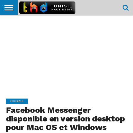
HOME
L’ACTUTHD
EN
PODCASTS
TEST
COMPARATIF
CARTE DE
CONTACT
BREF
DÉBIT
DÉBIT
COUVERTURE
MOBILE
MOBILE
EN BREF
Facebook Messenger
disponible en version desktop
pour Mac OS et Windows