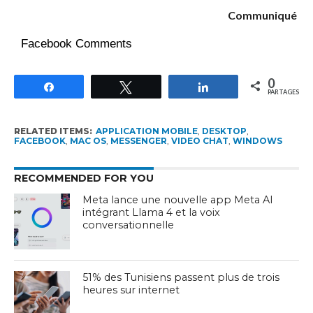
Communiqué
Facebook Comments
0
Partagez
Tweetez
Partagez
PARTAGES
RELATED ITEMS:
APPLICATION MOBILE
,
DESKTOP
,
FACEBOOK
,
MAC OS
,
MESSENGER
,
VIDEO CHAT
,
WINDOWS
RECOMMENDED FOR YOU
Meta lance une nouvelle app Meta AI
intégrant Llama 4 et la voix
conversationnelle
51% des Tunisiens passent plus de trois
heures sur internet