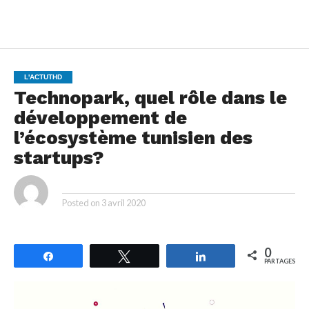
L'ACTUTHD
Technopark, quel rôle dans le
développement de
l’écosystème tunisien des
startups?
By
Posted on
3 avril 2020
0
Partagez
Tweetez
Partagez
PARTAGES