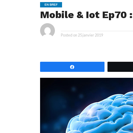
EN BREF
Mobile & Iot Ep70 :
By
Posted on
25 janvier 2019
Partagez