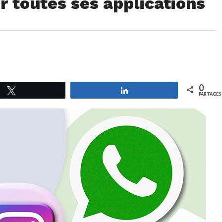
r toutes ses applications
0
Tweetez
Partagez
PARTAGES