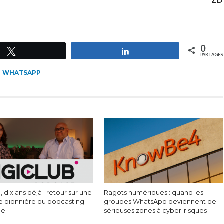
0
Tweetez
Partagez
PARTAGES
,
WHATSAPP
, dix ans déjà : retour sur une
Ragots numériques : quand les
e pionnière du podcasting
groupes WhatsApp deviennent de
ie
sérieuses zones à cyber-risques