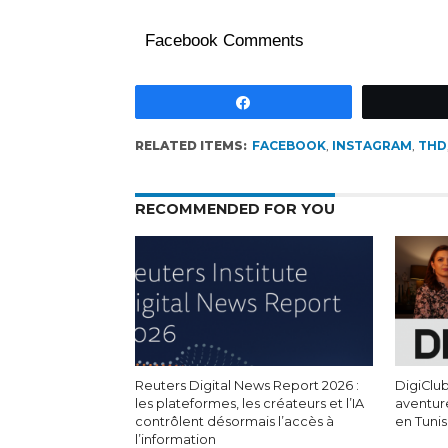
Facebook Comments
Partagez
RELATED ITEMS:
FACEBOOK
,
INSTAGRAM
,
THD
RECOMMENDED FOR YOU
Reuters Digital News Report 2026 :
DigiClub
les plateformes, les créateurs et l’IA
aventur
contrôlent désormais l’accès à
en Tunis
l’information