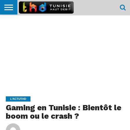
HOME
L’ACTUTHD
EN
PODCASTS
TEST
COMPARATIF
CARTE DE
CONTACT
BREF
DÉBIT
DÉBIT
COUVERTURE
MOBILE
MOBILE
L'ACTUTHD
Gaming en Tunisie : Bientôt le
boom ou le crash ?
By