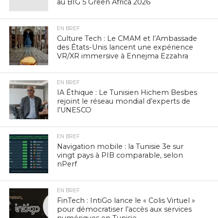
au BIG 5 Green Africa 2026
EN BREF
Culture Tech : Le CMAM et l’Ambassade
des États-Unis lancent une expérience
VR/XR immersive à Ennejma Ezzahra
EN BREF
IA Éthique : Le Tunisien Hichem Besbes
rejoint le réseau mondial d’experts de
l’UNESCO
EN BREF
Navigation mobile : la Tunisie 3e sur
vingt pays à PIB comparable, selon
nPerf
EN BREF
FinTech : IntiGo lance le « Colis Virtuel »
pour démocratiser l’accès aux services
numériques en Tunisie