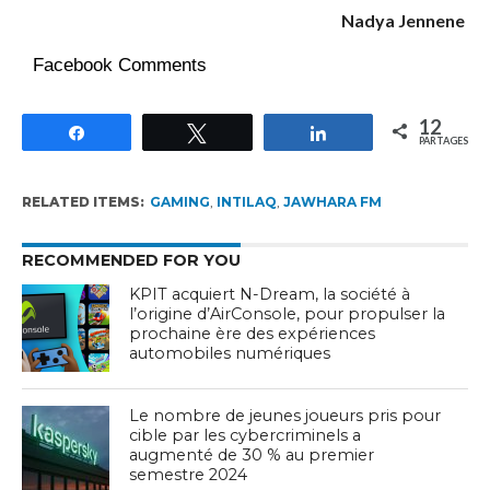
Nadya Jennene
Facebook Comments
12
Partagez
Tweetez
Partagez
PARTAGES
RELATED ITEMS:
GAMING
,
INTILAQ
,
JAWHARA FM
RECOMMENDED FOR YOU
KPIT acquiert N-Dream, la société à
l’origine d’AirConsole, pour propulser la
prochaine ère des expériences
automobiles numériques
Le nombre de jeunes joueurs pris pour
cible par les cybercriminels a
augmenté de 30 % au premier
semestre 2024