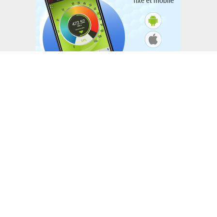
L'ACTUTHD
Stratégie nationale de l’IA en Tunisie :
annoncée depuis 2018, toujours
introuvable en 2026
EN BREF
National Youth Speak Forum 2026 : Le
grand rendez-vous de la jeunesse et de
l’innovation le 20 juin à Tunis
L'ACTUTHD
Rapport UIT 2025 : En Tunisie, un forfait
Internet mobile de 5 Go représente