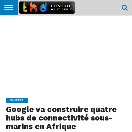
HOME
L’ACTUTHD
EN
PODCASTS
TEST
COMPARATIF
CARTE DE
CONTACT
BREF
DÉBIT
DÉBIT
COUVERTURE
MOBILE
MOBILE
EN BREF
Google va construire quatre
hubs de connectivité sous-
marins en Afrique