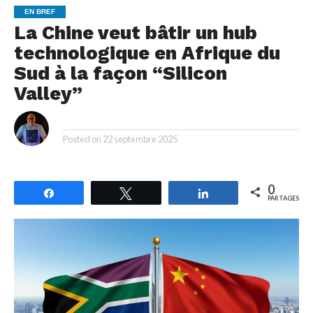
EN BREF
La Chine veut bâtir un hub
technologique en Afrique du
Sud à la façon “Silicon
Valley”
By
Posted on
22 septembre 2025
0
Partagez
Tweetez
Partagez
PARTAGES