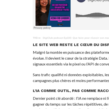
THD.tn
·
DigiClub podcast Ep183: Que faire pour réussir son mark
LE SITE WEB RESTE LE CŒUR DU DIS
Malgré la montée en puissance des plateformes e
évolue. Il devient le cœur de la stratégie Data
signaux essentiels via le pixel ou l’API de conver
Sans trafic qualifié ni données exploitables, le
campagnes plus chères et moins performantes
L’IA COMME OUTIL, PAS COMME RACC
Dernier point clé abordé : l’IA ne remplace ni l
gagner du temps sur les tâches répétitives, de s