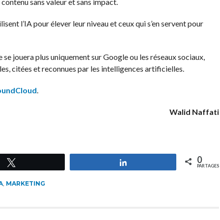
u contenu sans valeur et sans impact.
lisent l’IA pour élever leur niveau et ceux qui s’en servent pour
 ne se jouera plus uniquement sur Google ou les réseaux sociaux,
s, citées et reconnues par les intelligences artificielles.
oundCloud
.
Walid Naffati
0
Tweetez
Partagez
PARTAGES
A
,
MARKETING