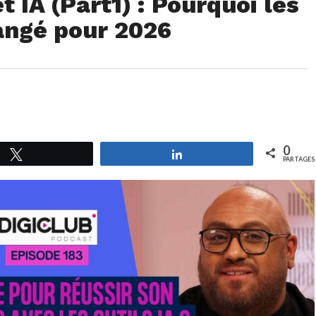
t IA (Part1) : Pourquoi les
angé pour 2026
0
Tweetez
Partagez
PARTAGES