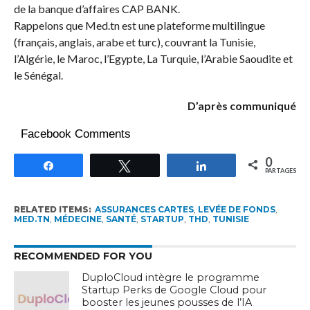
de la banque d’affaires CAP BANK.
Rappelons que Med.tn est une plateforme multilingue
(français, anglais, arabe et turc), couvrant la Tunisie,
l’Algérie, le Maroc, l’Egypte, La Turquie, l’Arabie Saoudite et
le Sénégal.
D’après communiqué
Facebook Comments
0
Partagez
Tweetez
Partagez
PARTAGES
RELATED ITEMS:
ASSURANCES CARTES
,
LEVÉE DE FONDS
,
MED.TN
,
MÉDECINE
,
SANTÉ
,
STARTUP
,
THD
,
TUNISIE
RECOMMENDED FOR YOU
DuploCloud intègre le programme
Startup Perks de Google Cloud pour
booster les jeunes pousses de l’IA