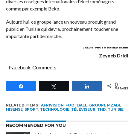
diverses enseignes internationales d’électroménagers
comme par exemple Beko.
Aujourd’hui, ce groupe lance un nouveau produit grand
public en Tunisie qui devra, prochainement, toucher une
importante part de marché.
CRÉDIT PHOTO HAMED BCHIR
Zeyneb Dridi
Facebook Comments
0
Partagez
Tweetez
Partagez
PARTAGES
RELATED ITEMS:
AFRIVISION
,
FOOTBALL
,
GROUPE MZABI
,
HISENSE
,
SPORT
,
TECHNOLOGIE
,
TÉLÉVISEUR
,
THD
,
TUNISIE
RECOMMENDED FOR YOU