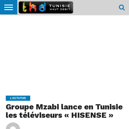
HOME
L’ACTUTHD
EN
PODCASTS
TEST
COMPARATIF
CARTE DE
CONTACT
BREF
DÉBIT
DÉBIT
COUVERTURE
MOBILE
MOBILE
L'ACTUTHD
Groupe Mzabi lance en Tunisie
les téléviseurs « HISENSE »
By