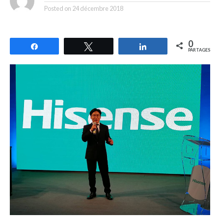
Posted on
24 décembre 2018
0
Partagez
Tweetez
Partagez
PARTAGES