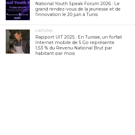
National Youth Speak Forum 2026 : Le
grand rendez-vous de la jeunesse et de
l’innovation le 20 juin à Tunis
L'ACTUTHD
Rapport UIT 2025 : En Tunisie, un forfait
Internet mobile de 5 Go représente
1,53 % du Revenu National Brut par
habitant par mois
EN BREF
Zenith Technology, LEADER en Tunisie,
présente ses solutions photovoltaïques
au BIG 5 Green Africa 2026
EN BREF
Culture Tech : Le CMAM et l’Ambassade
des États-Unis lancent une expérience
VR/XR immersive à Ennejma Ezzahra
EN BREF