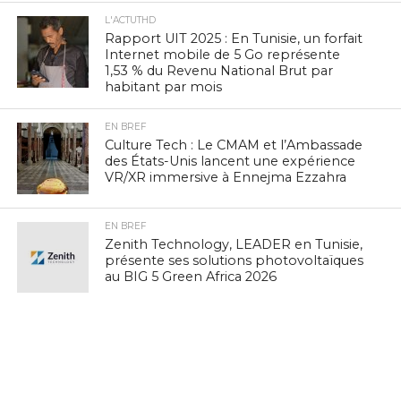
L'ACTUTHD
Rapport UIT 2025 : En Tunisie, un forfait
Internet mobile de 5 Go représente
1,53 % du Revenu National Brut par
habitant par mois
EN BREF
Culture Tech : Le CMAM et l’Ambassade
des États-Unis lancent une expérience
VR/XR immersive à Ennejma Ezzahra
EN BREF
Zenith Technology, LEADER en Tunisie,
présente ses solutions photovoltaïques
au BIG 5 Green Africa 2026
EN BREF
IA Éthique : Le Tunisien Hichem Besbes
rejoint le réseau mondial d’experts de
l’UNESCO