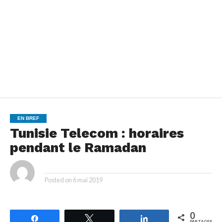
EN BREF
Tunisie Telecom : horaires
pendant le Ramadan
By
Posted on
6 mai 2019
0
Partagez
Tweetez
Partagez
PARTAGES