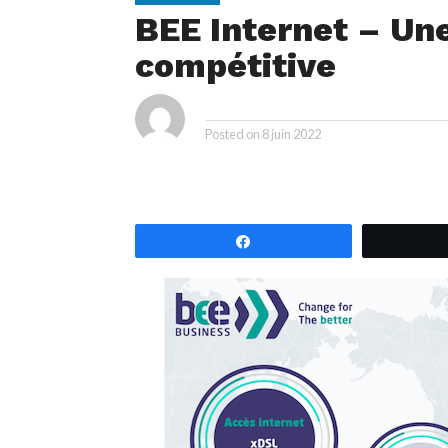
BEE Internet – Une
compétitive
ya
By
Posted on
8 juin 2022
Partagez