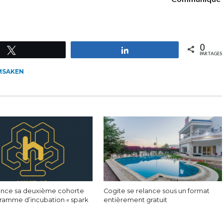
0
Tweetez
Partagez
PARTAGES
MSAKEN
lance sa deuxième cohorte
Cogite se relance sous un format
ramme d’incubation « spark
entièrement gratuit