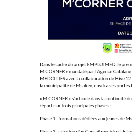
Dans le cadre du projet
EMPLOIMED
, le pre
M’CORNER » mandaté par l’Agence Catalane
MEDCITIES
avec la collaboration de
Hive
12 
la municipalité de
Msaken
, ouvrira ses portes l
« M’CORNER » s’articule dans la continuité du
réparti sur trois principales phases :
Phase 1 :
formations dédiées aux jeunes de
Ms
Phase 2 :
création d’un Conseil municipal de je