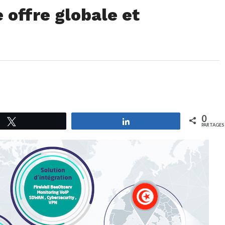
 offre globale et
0
Tweetez
Partagez
PARTAGES