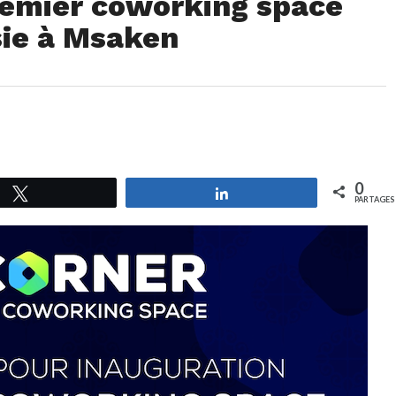
remier coworking space
sie à Msaken
0
Tweetez
Partagez
PARTAGES