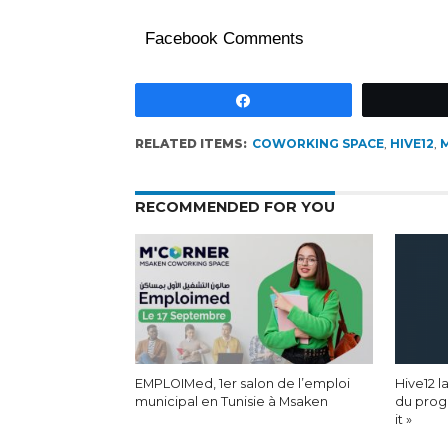
Facebook Comments
Partagez
RELATED ITEMS:
COWORKING SPACE
,
HIVE12
,
RECOMMENDED FOR YOU
EMPLOIMed, 1er salon de l’emploi
Hive12 
municipal en Tunisie à Msaken
du prog
it »