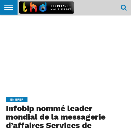
HOME
L’ACTUTHD
EN
PODCASTS
TEST
COMPARATIF
CARTE DE
CONTACT
BREF
DÉBIT
DÉBIT
COUVERTURE
MOBILE
MOBILE
EN BREF
Infobip nommé leader
mondial de la messagerie
d’affaires Services de