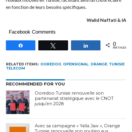
en fonction de leurs besoins spécifiques.
Walid Naffati & IA
Facebook Comments
0
Partagez
Tweetez
Partagez
PARTAGES
RELATED ITEMS:
OOREDOO
,
OPENSIGNAL
,
ORANGE
,
TUNISIE
TELECOM
RECOMMENDED FOR YOU
Ooredoo Tunisie renouvelle son
partenariat stratégique avec le CNOT
jusqu’en 2028
Avec sa campagne « Yalla Jaw », Orange
Tunisie renouvelle son soutien aux