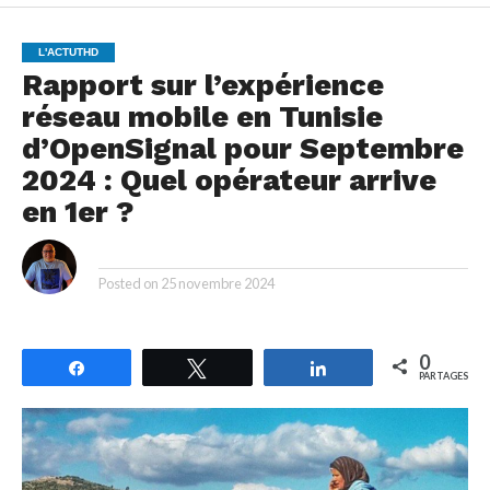
L'ACTUTHD
Rapport sur l’expérience
réseau mobile en Tunisie
d’OpenSignal pour Septembre
2024 : Quel opérateur arrive
en 1er ?
By
Posted on
25 novembre 2024
0
Partagez
Tweetez
Partagez
PARTAGES