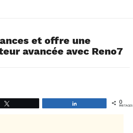
ances et offre une
ateur avancée avec Reno7
0
Tweetez
Partagez
PARTAGES