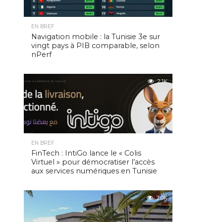
EN BREF
Navigation mobile : la Tunisie 3e sur
vingt pays à PIB comparable, selon
nPerf
2.1K
EN BREF
FinTech : IntiGo lance le « Colis
Virtuel » pour démocratiser l’accès
aux services numériques en Tunisie
2.0K