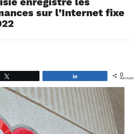
sie enregistre les
ances sur l’Internet fixe
022
0
Tweetez
Partagez
PARTAGES