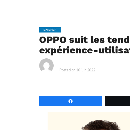
EN BREF
OPPO suit les tend
expérience-utilis
ya
By
Posted on
10 juin 2022
Partagez