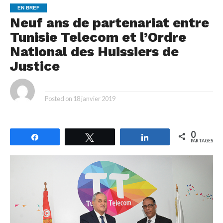
EN BREF
Neuf ans de partenariat entre
Tunisie Telecom et l’Ordre
National des Huissiers de
Justice
By
Posted on
18 janvier 2019
0
Partagez
Tweetez
Partagez
PARTAGES