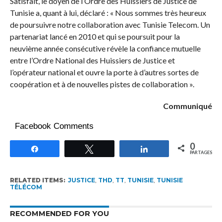
Satisfait, le doyen de l’Ordre des Huissiers de Justice de
Tunisie a, quant à lui, déclaré : « Nous sommes très heureux
de poursuivre notre collaboration avec Tunisie Telecom. Un
partenariat lancé en 2010 et qui se poursuit pour la
neuvième année consécutive révèle la confiance mutuelle
entre l’Ordre National des Huissiers de Justice et
l’opérateur national et ouvre la porte à d’autres sortes de
coopération et à de nouvelles pistes de collaboration ».
Communiqué
Facebook Comments
0
Partagez
Tweetez
Partagez
PARTAGES
RELATED ITEMS:
JUSTICE
,
THD
,
TT
,
TUNISIE
,
TUNISIE
TÉLÉCOM
RECOMMENDED FOR YOU