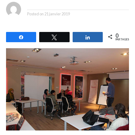
By
Posted on
21 janvier 2019
0
Partagez
Tweetez
Partagez
PARTAGES