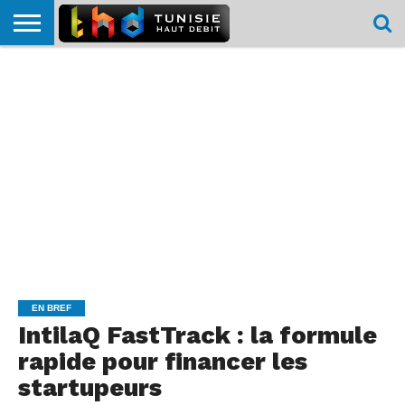
HOME
L’ACTUTHD
EN
PODCASTS
TEST
COMPARATIF
CARTE DE
CONTACT
BREF
DÉBIT
DÉBIT
COUVERTURE
MOBILE
MOBILE
EN BREF
IntilaQ FastTrack : la formule
rapide pour financer les
startupeurs