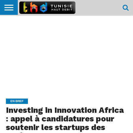
HOME
L’ACTUTHD
EN
PODCASTS
TEST
COMPARATIF
CARTE DE
CONTACT
BREF
DÉBIT
DÉBIT
COUVERTURE
MOBILE
MOBILE
EN BREF
Investing in Innovation Africa
: appel à candidatures pour
soutenir les startups des