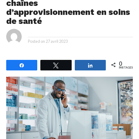
chaînes
d’approvisionnement en soins
de santé
By
Posted on
27 avril 2023
0
Partagez
Tweetez
Partagez
PARTAGES