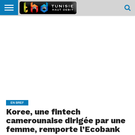
HOME
L’ACTUTHD
EN
PODCASTS
TEST
COMPARATIF
CARTE DE
CONTACT
BREF
DÉBIT
DÉBIT
COUVERTURE
MOBILE
MOBILE
EN BREF
Koree, une fintech
camerounaise dirigée par une
femme, remporte l’Ecobank