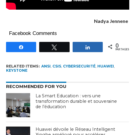
Nadya Jennene
Facebook Comments
0
Partagez
Tweetez
Partagez
PARTAGES
RELATED ITEMS:
ANSI
,
CSIS
,
CYBERSECURITÉ
,
HUAWEI
,
KEYSTONE
RECOMMENDED FOR YOU
La Smart Education : vers une
transformation durable et souveraine
de l’éducation
Huawei dévoile le Réseau Intelligent
Xinghe amélioré pour accélérer