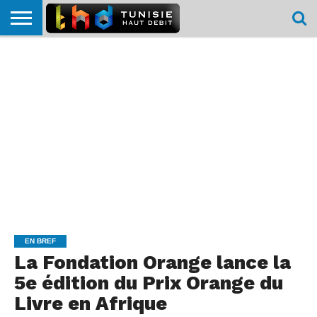
HOME
L’ACTUTHD
EN
PODCASTS
TEST
COMPARATIF
CARTE DE
CONTACT
BREF
DÉBIT
DÉBIT
COUVERTURE
MOBILE
MOBILE
EN BREF
La Fondation Orange lance la
5e édition du Prix Orange du
Livre en Afrique