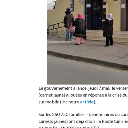
Le gouvernement a lancé, jeudi 7 mai, le verse
(carnet jaune) allouées en réponse à la crise du
sur mobile (lire notre
article
).
Sur les 260 750 familles – bénéficiaires du car
carnets jaunes) ont déjà choisi la Poste tunisi
pour la BH et 2382 pour la STB.