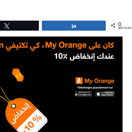
0
Tweetez
Partagez
PARTAGES