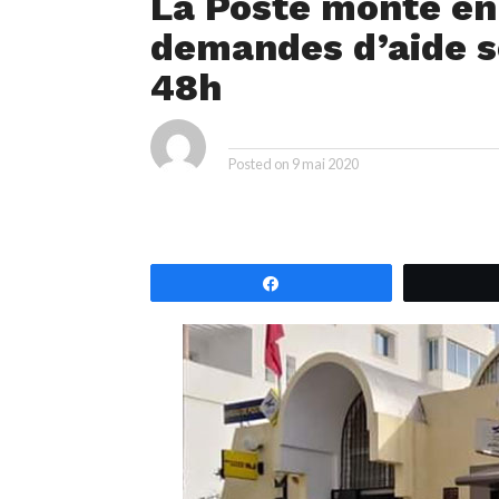
La Poste monte en 
demandes d’aide so
48h
ya
By
Posted on
9 mai 2020
Partagez