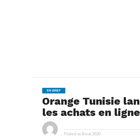
EN BREF
Orange Tunisie la
les achats en ligne
ya
By
Posted on
8 mai 2020