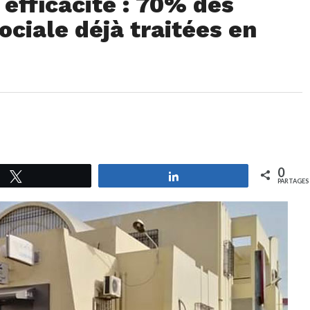
efficacité : 70% des
ciale déjà traitées en
0
Tweetez
Partagez
PARTAGES