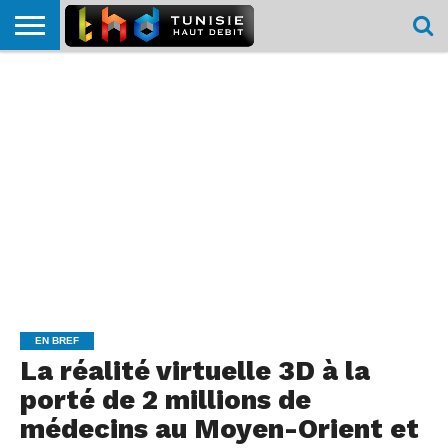
HOME
L’ACTUTHD
EN
PODCASTS
TEST
COMPARATIF
CARTE DE
CONTACT
BREF
DÉBIT
DÉBIT
COUVERTURE
MOBILE
MOBILE
EN BREF
La réalité virtuelle 3D à la
porté de 2 millions de
médecins au Moyen-Orient et