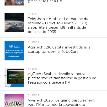
grâce à l’IoT et à l’IA
EN BREF
Téléphonie mobile : Le marché du
satellite « Direct-to-Device » (D2D)
s’apprête à peser 138 milliards de
dollars d’ici 2035
EN BREF
AgriTech : 216 Capital investit dans la
startup tunisienne RoboCare
EN BREF
AgTech : Seabex dévoile sa nouvelle
plateforme et transforme la gestion de
l’eau agricole grâce à l’IA
EN BREF
VivaTech 2026 : Le grand basculement
vers l’IA incarnée, la souveraineté