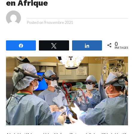
en Afrique
By
Posted on
9 novembre 2021
0
Partagez
Tweetez
Partagez
PARTAGES