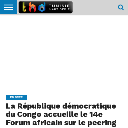
HOME
L’ACTUTHD
EN
PODCASTS
TEST
COMPARATIF
CARTE DE
CONTACT
BREF
DÉBIT
DÉBIT
COUVERTURE
MOBILE
MOBILE
EN BREF
La République démocratique
du Congo accueille le 14e
Forum africain sur le peering