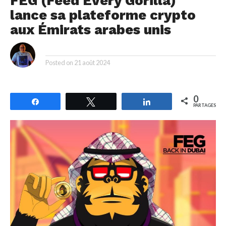
FEG (Feed Every Gorilla)
lance sa plateforme crypto
aux Émirats arabes unis
By
Posted on
21 août 2024
0
Partagez
Tweetez
Partagez
PARTAGES