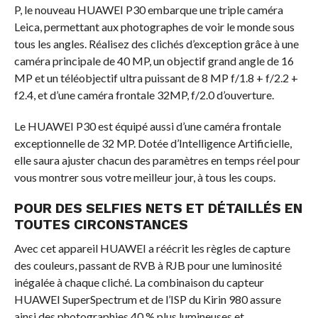
P, le nouveau HUAWEI P30 embarque une triple caméra
Leica, permettant aux photographes de voir le monde sous
tous les angles. Réalisez des clichés d’exception grâce à une
caméra principale de 40 MP, un objectif grand angle de 16
MP et un téléobjectif ultra puissant de 8 MP f/1.8 + f/2.2 +
f2.4, et d’une caméra frontale 32MP, f/2.0 d’ouverture.
Le HUAWEI P30 est équipé aussi d’une caméra frontale
exceptionnelle de 32 MP. Dotée d’Intelligence Artificielle,
elle saura ajuster chacun des paramètres en temps réel pour
vous montrer sous votre meilleur jour, à tous les coups.
POUR DES SELFIES NETS ET DÉTAILLÉS EN
TOUTES CIRCONSTANCES
Avec cet appareil HUAWEI a réécrit les règles de capture
des couleurs, passant de RVB à RJB pour une luminosité
inégalée à chaque cliché. La combinaison du capteur
HUAWEI SuperSpectrum et de l’ISP du Kirin 980 assure
ainsi des photographies 40 % plus lumineuses et