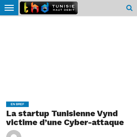
HOME
L’ACTUTHD
EN
PODCASTS
TEST
COMPARATIF
CARTE DE
CONTACT
BREF
DÉBIT
DÉBIT
COUVERTURE
MOBILE
MOBILE
EN BREF
La startup Tunisienne Vynd
victime d’une Cyber-attaque
By