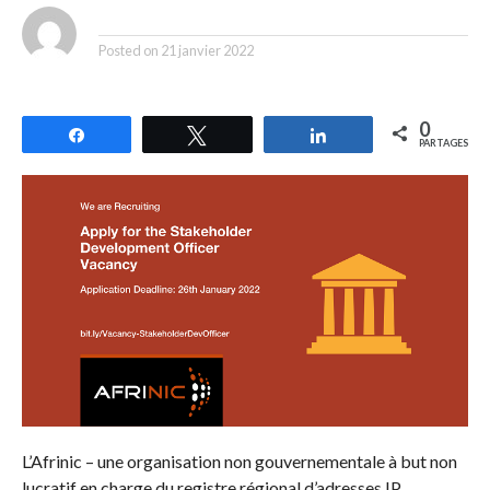
By
Posted on
21 janvier 2022
0
Partagez
Tweetez
Partagez
PARTAGES
L’Afrinic – une organisation non gouvernementale à but non
lucratif en charge du registre régional d’adresses IP