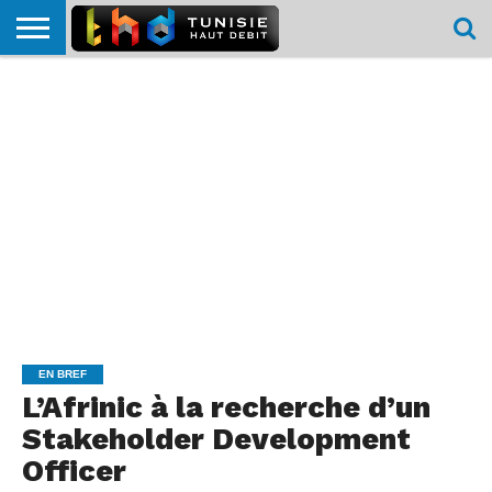
HOME
L’ACTUTHD
EN
PODCASTS
TEST
COMPARATIF
CARTE DE
CONTACT
BREF
DÉBIT
DÉBIT
COUVERTURE
MOBILE
MOBILE
EN BREF
L’Afrinic à la recherche d’un
Stakeholder Development
Officer