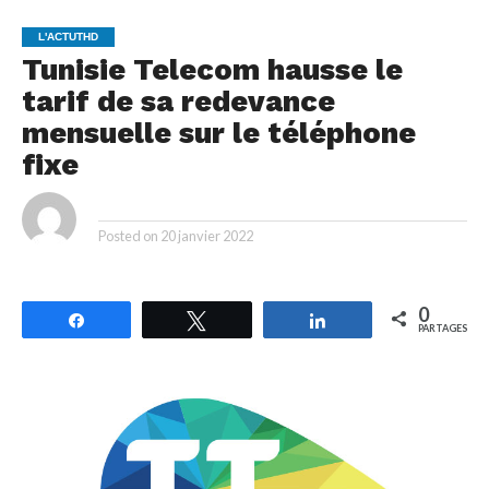
L'ACTUTHD
Tunisie Telecom hausse le
tarif de sa redevance
mensuelle sur le téléphone
fixe
By
Posted on
20 janvier 2022
0
Partagez
Tweetez
Partagez
PARTAGES