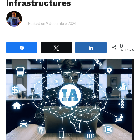
infrastructures
By
Posted on
9 décembre 2024
0
Partagez
Tweetez
Partagez
PARTAGES