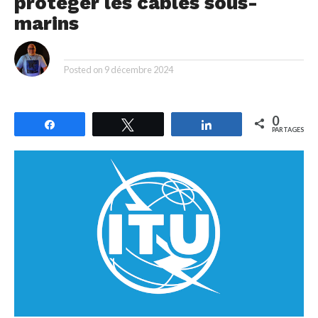
protéger les câbles sous-
marins
By
Posted on
9 décembre 2024
0
Partagez
Tweetez
Partagez
PARTAGES