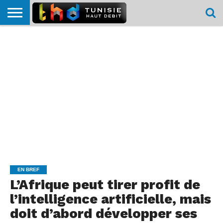
HOME
L’ACTUTHD
EN
PODCASTS
TEST
COMPARATIF
CARTE DE
CONTACT
BREF
DÉBIT
DÉBIT
COUVERTURE
MOBILE
MOBILE
EN BREF
L’Afrique peut tirer profit de
l’intelligence artificielle, mais
doit d’abord développer ses